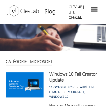
Skip
ClevLab
CLEVLAB |
to
SITE
content
OFFICIEL
Blog
Suivez
nos
retours
d'expérience
CATÉGORIE : MICROSOFT
Windows 10 Fall Creator
Update
11 OCTOBRE 2017
AURÉLIEN
LEMOINE
MICROSOFT
,
WINDOWS 10
Hier soir, Microsoft organisait