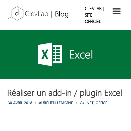
Skip
ClevLab
CLEVLAB |
to
SITE
content
OFFICIEL
Blog
Suivez
nos
retours
d'expérience
Réaliser un add-in / plugin Excel
30 AVRIL 2018
AURÉLIEN LEMOINE
C# .NET
,
OFFICE