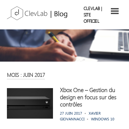
Skip
ClevLab
CLEVLAB |
to
SITE
content
OFFICIEL
Blog
Suivez
nos
retours
d'expérience
MOIS : JUIN 2017
Xbox One – Gestion du
design en focus sur des
contrôles
27 JUIN 2017
XAVIER
GIOVANNACCI
WINDOWS 10