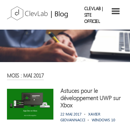
Skip
ClevLab
CLEVLAB |
to
SITE
content
OFFICIEL
Blog
Suivez
nos
retours
d'expérience
MOIS : MAI 2017
Astuces pour le
développement UWP sur
Xbox
22 MAI 2017
XAVIER
GIOVANNACCI
WINDOWS 10