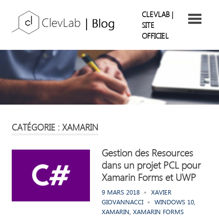
Skip
ClevLab
CLEVLAB |
to
SITE
content
OFFICIEL
Blog
Suivez
nos
retours
d'expérience
CATÉGORIE : XAMARIN
Gestion des Resources
dans un projet PCL pour
Xamarin Forms et UWP
9 MARS 2018
XAVIER
GIOVANNACCI
WINDOWS 10
,
XAMARIN
,
XAMARIN FORMS